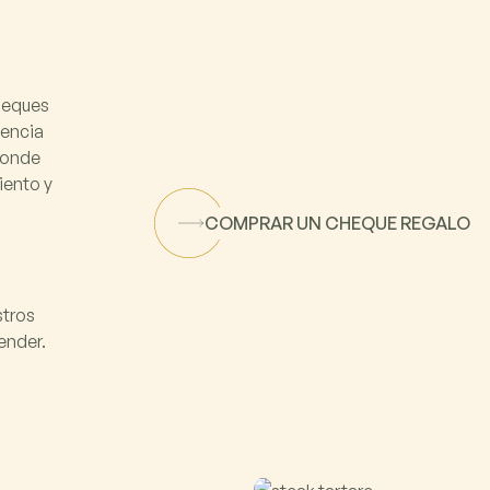
cheques
iencia
 donde
ento y
COMPRAR UN CHEQUE REGALO
stros
ender.