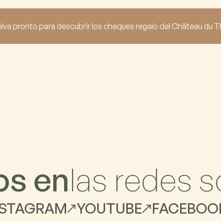
lva pronto para descubrir los cheques regalo del Château du Th
o
s
e
n
l
a
s
r
e
d
e
s
s
NSTAGRAM
YOUTUBE
FACEBOO