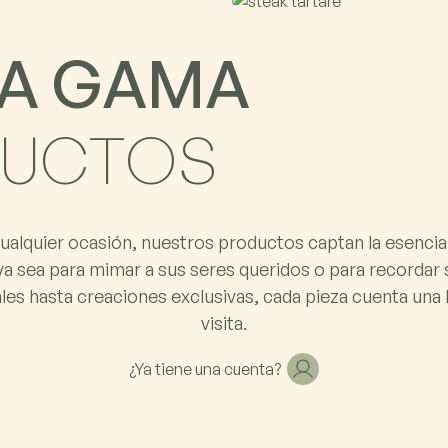
A
G
A
M
A
U
C
T
O
S
ualquier ocasión, nuestros productos captan la esencia
ya sea para mimar a sus seres queridos o para recordar 
es hasta creaciones exclusivas, cada pieza cuenta una h
visita.
¿Ya tiene una cuenta?