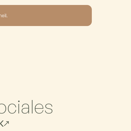
eil.
o
c
i
a
l
e
s
K