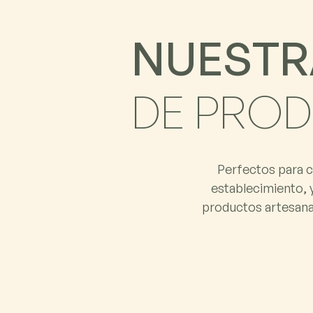
N
U
E
S
T
R
D
E
P
R
O
D
Perfectos para c
establecimiento, 
productos artesanal