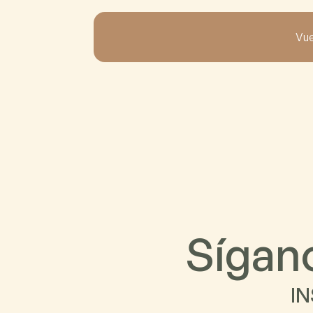
Vue
S
í
g
a
n
I