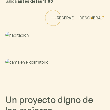
Salida
antes de
las 11:00
RESERVE
DESCUBRA
U
n
p
r
o
y
e
c
t
o
d
i
g
n
o
d
e