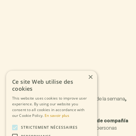
×
P
ó
n
g
a
s
e
e
n
Ce site Web utilise des
cookies
Estamos a vuestra disposición los 7 días de la semana
,
This website uses cookies to improve user
experience. By using our website you
de 7:00 a 12:00 y de 16:00 a 20:00.
consent to all cookies in accordance with
our Cookie Policy.
En savoir plus
Información:
no se admiten animales de compañía
en el recinto
, salvo los perros guía para personas
STRICTEMENT NÉCESSAIRES
ciegas.