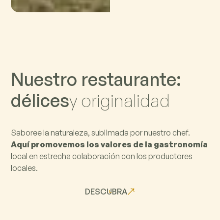
N
u
e
s
t
r
o
r
e
s
t
a
u
r
a
n
t
e
:
d
é
l
i
c
e
s
y
o
r
i
g
i
n
a
l
i
d
a
d
Saboree la naturaleza, sublimada por nuestro chef.
Aquí promovemos los valores de la gastronomía
local en estrecha colaboración con los productores
locales.
DESCUBRA