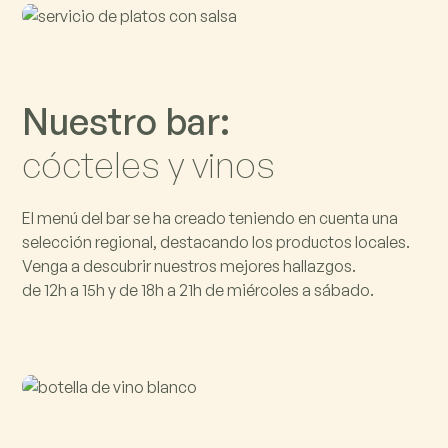
N
u
e
s
t
r
o
b
a
r
:
c
ó
c
t
e
l
e
s
y
v
i
n
o
s
El menú del bar se ha creado teniendo en cuenta una
selección regional, destacando los productos locales.
Venga a descubrir nuestros mejores hallazgos.
de 12h a 15h y de 18h a 21h de miércoles a sábado.