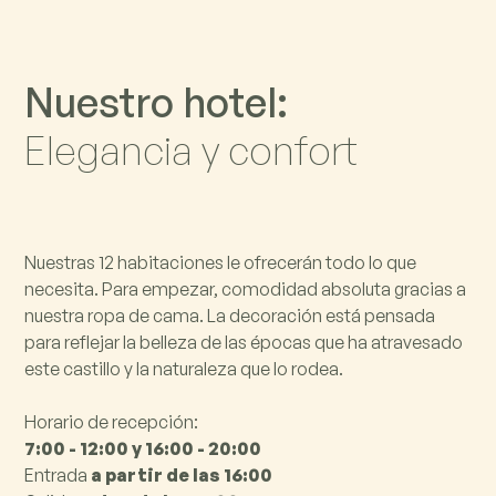
N
u
e
s
t
r
o
h
o
t
e
l
:
E
l
e
g
a
n
c
i
a
y
c
o
n
f
o
r
t
Nuestras 12 habitaciones le ofrecerán todo lo que
necesita. Para empezar, comodidad absoluta gracias a
nuestra ropa de cama. La decoración está pensada
para reflejar la belleza de las épocas que ha atravesado
este castillo y la naturaleza que lo rodea.
Horario de recepción:
7:00 - 12:00 y 16:00 - 20:00
Entrada
a partir de
las 16:00