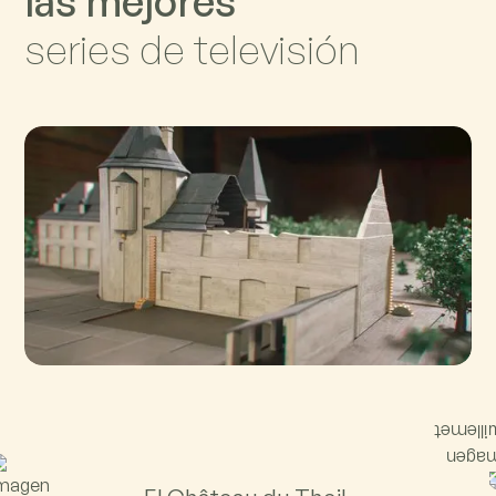
l
a
s
m
e
j
o
r
e
s
s
e
r
i
e
s
d
e
t
e
l
e
v
i
s
i
ó
n