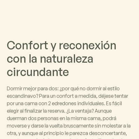
C
o
n
f
o
r
t
y
r
e
c
o
n
e
x
i
ó
n
c
o
n
l
a
n
a
t
u
r
a
l
e
z
a
c
i
r
c
u
n
d
a
n
t
e
Dormir mejor para dos: ¿por qué no dormir al estilo
escandinavo? Para un confort a medida, déjese tentar
por una cama con 2 edredones individuales. Es fácil
elegir al finalizar la reserva. ¿La ventaja? Aunque
duerman dos personas en la misma cama, podrá
moverse y darse la vuelta bruscamente sin molestar a la
otra, y aunque al principio le parezca desconcertante,